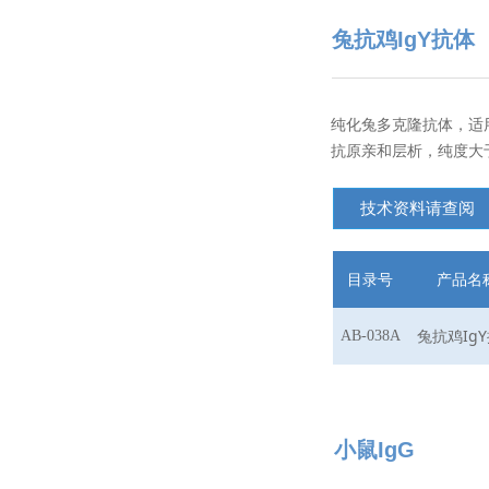
兔抗鸡IgY抗体
纯化兔多克隆抗体，适
抗原亲和层析，纯度大于9
技术资料请查阅
目录号
产品名
兔抗鸡Ig
AB-038A
小鼠IgG