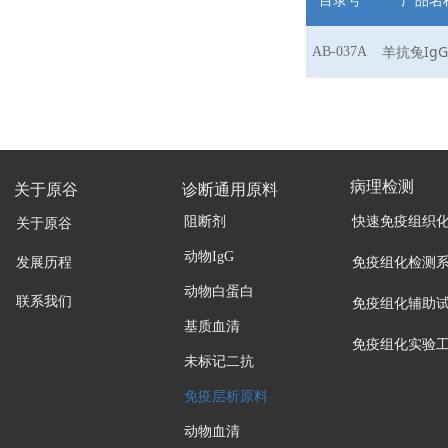
羊抗兔Ig
AB-037A
病理检测
关于原谷
诊断通用原料
1,3-二硝
阻断剂
快速免疫组织
关于原谷
动物IgG
发展历程
免疫组化检测
DNP（1,3
动物白蛋白
联系我们
免疫组化辅助
在免疫层析产品
基质血清
免疫组化实验
未标记二抗
技术资料请
免疫层析原料
目录号
动物血清