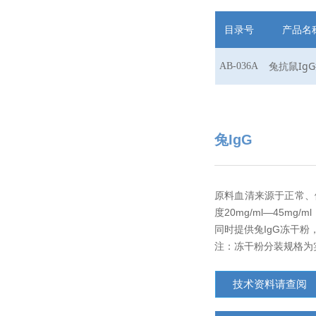
目录号
产品名
兔抗鼠Ig
AB-036A
兔IgG
原料血清来源于正常、健
度20mg/ml—45mg/
同时提供兔IgG冻干粉
注：冻干粉分装规格为
技术资料请查阅