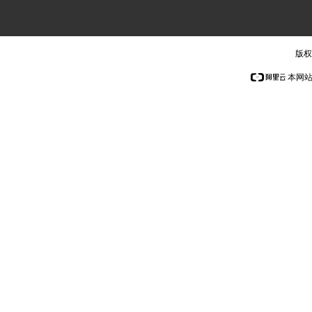
AG-017
版权
本网站