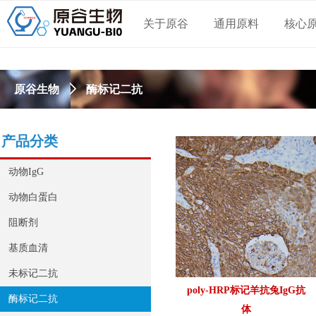
关于原谷
通用原料
核心
酶标记二抗
原谷生物
ꄲ
产品分类
动物IgG
动物白蛋白
阻断剂
基质血清
未标记二抗
poly-HRP标记羊抗兔IgG抗
酶标记二抗
体